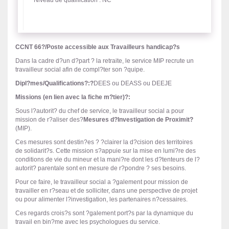
Niveau de qualification : NC
CCNT 66?/Poste accessible aux Travailleurs handicap?s
Dans la cadre d?un d?part ? la retraite, le service MIP recrute un
travailleur social afin de compl?ter son ?quipe.
Dipl?mes/Qualifications
?:?
DEES ou DEASS ou DEEJE
Missions (en lien avec la fiche m?tier)
?:
Sous l?autorit? du chef de service, le travailleur social a pour
mission de r?aliser des?
Mesures d?Investigation de Proximit?
(MIP).
Ces mesures sont destin?es ? ?clairer la d?cision des territoires
de solidarit?s. Cette mission s?appuie sur la mise en lumi?re des
conditions de vie du mineur et la mani?re dont les d?tenteurs de l?
autorit? parentale sont en mesure de r?pondre ? ses besoins.
Pour ce faire, le travailleur social a ?galement pour mission de
travailler en r?seau et de solliciter, dans une perspective de projet
ou pour alimenter l?investigation, les partenaires n?cessaires.
Ces regards crois?s sont ?galement port?s par la dynamique du
travail en bin?me avec les psychologues du service.