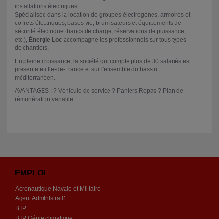
installations électriques.
Spécialisée dans la location de groupes électrogènes, armoires et
coffrets électriques, bases vie, brumisateurs et équipements de
sécurité électrique (bancs de charge, réservations de puissance,
etc.),
Énergie Loc
accompagne les professionnels sur tous types
de chantiers.
En pleine croissance, la société qui compte plus de 30 salariés est
présente en Ile-de-France et sur l'ensemble du bassin
méditerranéen.
AVANTAGES : ? Véhicule de service ? Paniers Repas ? Plan de
rémunération variable
EMPLOI
Aeronautique Navale et Militaire
Agent Administratif
BTP
BTP Génie climatique