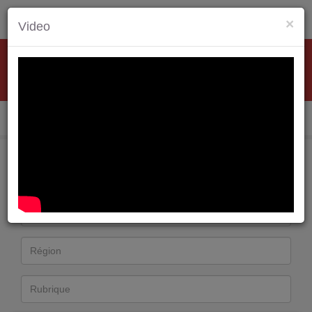
×
Video
Industrie
Environnement Energie
Informatique
Btp
Espace Annonceur
Espace Candidat