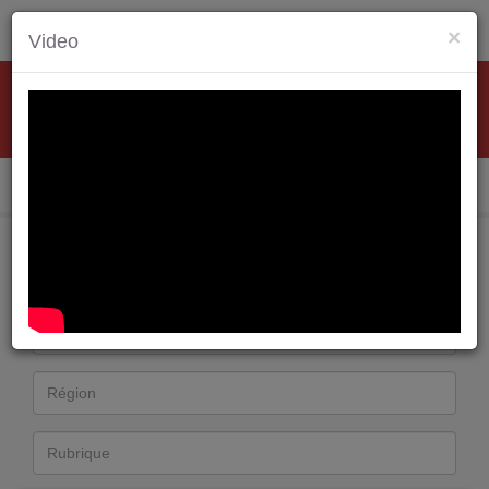
×
Video
Industrie
Environnement Energie
Informatique
Btp
Espace Annonceur
Espace Candidat