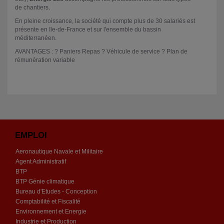
de chantiers.
En pleine croissance, la société qui compte plus de 30 salariés est
présente en Ile-de-France et sur l'ensemble du bassin
méditerranéen.
AVANTAGES : ? Paniers Repas ? Véhicule de service ? Plan de
rémunération variable
EMPLOI
Aeronautique Navale et Militaire
Agent Administratif
BTP
BTP Génie climatique
Bureau d'Etudes - Conception
Comptabilité et Fiscalité
Environnement et Energie
Industrie et Production